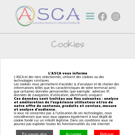
Cookies
L'ASCA et des tiers selectionnés, utilisent des cookies ou
des technologies similaires.
L'ASCA vous informe
Les cookies nous permettent d’accéder à, d’analyser et de
L'ASCA et des tiers selectionnés, utilisent des cookies ou des
stocker des informations telles que les caractéristiques de
technologies similaires.
votre terminal ainsi que certaines données personnelles (par
Les cookies nous permettent d'accéder à, d'analyser et de stocker des
informations telles que les caractéristiques de votre terminal ainsi
exemple : adresses IP, données de navigation, d’utilisation,
que certaines données personnelles (par exemple : adresses IP,
identifiants uniques).
données de navigation, d'utilisation, identifiants uniques).
Ces données sont traitées aux fins suivantes : analyse et
Ces données sont traitées aux fins suivantes : analyse
et amélioration de l'expérience utilisateur et/ou de
amélioration de l’expérience utilisateur et/ou de notre offre
notre offre de contenus, produits et services, mesure
de contenus, produits et services, mesure et analyse
et analyse d'audience.
d’audience.
Si vous ne consentez pas à l'utilisation de ces technologies, nous
considérerons que vous vous opposez également à tout dépôt de
Si vous ne consentez pas à l’utilisation de ces technologies,
cookie fondé sur un intérêt légitime. Dans ces conditions vous ne
nous considérerons que vous vous opposez également à
pourrez pas exploiter toutes les fonctionnalités du site internet.
tout dépôt de cookie fondé sur un intérêt légitime. Dans ces
conditions vous ne pourrez pas exploiter toutes les