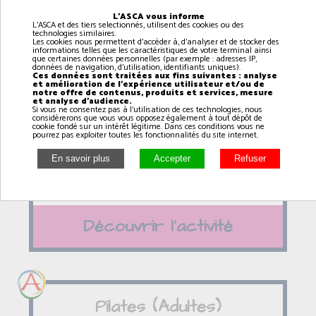
Découvrir l'activité
L'ASCA vous informe
L'ASCA et des tiers selectionnés, utilisent des cookies ou des
technologies similaires.
Les cookies nous permettent d'accéder à, d'analyser et de stocker des
informations telles que les caractéristiques de votre terminal ainsi
que certaines données personnelles (par exemple : adresses IP,
données de navigation, d'utilisation, identifiants uniques).
Ces données sont traitées aux fins suivantes : analyse
Cirque (9/12 ans)
et amélioration de l'expérience utilisateur et/ou de
notre offre de contenus, produits et services, mesure
et analyse d'audience.
Si vous ne consentez pas à l'utilisation de ces technologies, nous
18h00
à
19h00
considérerons que vous vous opposez également à tout dépôt de
cookie fondé sur un intérêt légitime. Dans ces conditions vous ne
pourrez pas exploiter toutes les fonctionnalités du site internet.
AMFREVILLE
Découvrir l'activité
Pilates (Adultes)