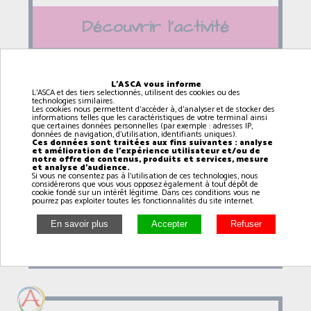
Découvrir l'activité
L'ASCA vous informe
L'ASCA et des tiers selectionnés, utilisent des cookies ou des
technologies similaires.
Fitness dance (6 / 12 ans
Les cookies nous permettent d'accéder à, d'analyser et de stocker des
informations telles que les caractéristiques de votre terminal ainsi
avec Armonie)
que certaines données personnelles (par exemple : adresses IP,
données de navigation, d'utilisation, identifiants uniques).
Ces données sont traitées aux fins suivantes : analyse
14h15
à
15h00
et amélioration de l'expérience utilisateur et/ou de
notre offre de contenus, produits et services, mesure
et analyse d'audience.
RANVILLE
Si vous ne consentez pas à l'utilisation de ces technologies, nous
considérerons que vous vous opposez également à tout dépôt de
cookie fondé sur un intérêt légitime. Dans ces conditions vous ne
pourrez pas exploiter toutes les fonctionnalités du site internet.
Découvrir l'activité