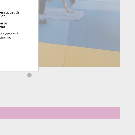
éristiques de
ion,
ence
yse
z également à
utes les