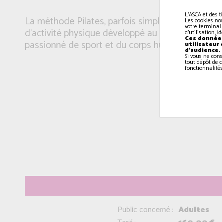
L'ASCA et des t
La méthode Pilates, parfois simplement appelée 
Les cookies no
votre terminal
d'activité physique développé au début du XXÃ¡Âµ
d'utilisation, 
Ces données
passionné de sport et du corps humain, Joseph Pi
utilisateur
d'audience.
Si vous ne con
tout dépôt de c
fonctionnalités
Public concerné :
Adultes