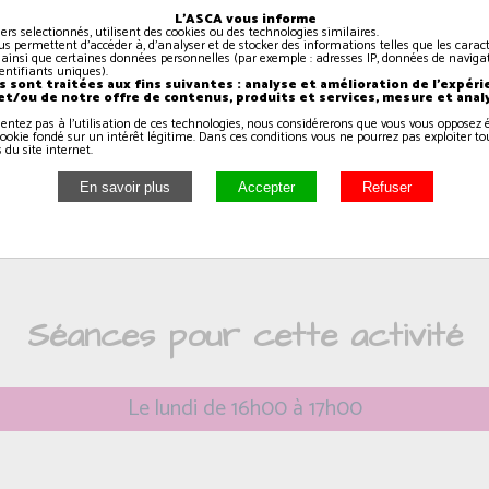
L'ASCA vous informe
iers selectionnés, utilisent des cookies ou des technologies similaires.
Pilates, est un système
us permettent d'accéder à, d'analyser et de stocker des informations telles que les caract
 ainsi que certaines données personnelles (par exemple : adresses IP, données de navigat
â° siècle par un
identifiants uniques).
 sont traitées aux fins suivantes : analyse et amélioration de l'expéri
lates.
 et/ou de notre offre de contenus, produits et services, mesure et anal
sentez pas à l'utilisation de ces technologies, nous considérerons que vous vous oppose
ookie fondé sur un intérêt légitime. Dans ces conditions vous ne pourrez pas exploiter to
 du site internet.
Séances pour cette activité
Le lundi de 16h00 à 17h00