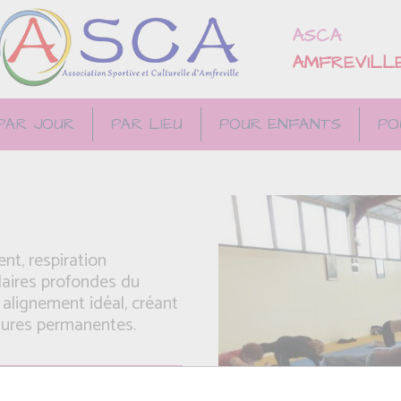
ASCA
AMFREVILL
PAR JOUR
PAR LIEU
POUR ENFANTS
PO
t, respiration
laires profondes du
 alignement idéal, créant
essures permanentes.