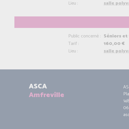
Lieu :
salle poly
Public concerné :
Séniors et
Tarif :
160,00 €
Lieu :
salle poly
ASCA
AS
Amfreville
Pl
14
06 
as