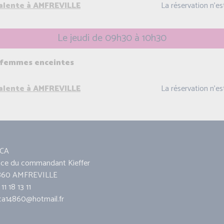
valente à AMFREVILLE
La réservation n'e
Le jeudi de 09h30 à 10h30
 femmes enceintes
valente à AMFREVILLE
La réservation n'e
CA
ace du commandant Kieffer
860 AMFREVILLE
11 18 13 11
ca14860@hotmail.fr