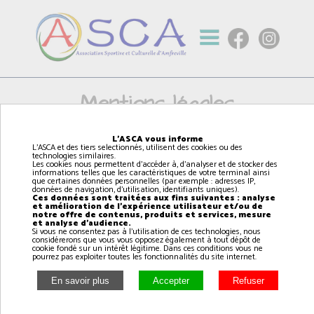
Mentions légales
L'ASCA vous informe
L'ASCA et des tiers selectionnés, utilisent des cookies ou des
Site internet de l'Association Sportive et Culturelle
technologies similaires.
d'Amfreville (ASCA), association loi 1901.
Les cookies nous permettent d'accéder à, d'analyser et de stocker des
informations telles que les caractéristiques de votre terminal ainsi
que certaines données personnelles (par exemple : adresses IP,
Adresse du siège social :
données de navigation, d'utilisation, identifiants uniques).
Place du commandant Kieffer 14860 AMFREVILLE
Ces données sont traitées aux fins suivantes : analyse
et amélioration de l'expérience utilisateur et/ou de
notre offre de contenus, produits et services, mesure
Tél :
06 11 18 13 11
et analyse d'audience.
Email :
asca14860@hotmail.fr
Si vous ne consentez pas à l'utilisation de ces technologies, nous
considérerons que vous vous opposez également à tout dépôt de
Url : asca14.fr
cookie fondé sur un intérêt légitime. Dans ces conditions vous ne
pourrez pas exploiter toutes les fonctionnalités du site internet.
Président de l'Association : Gilles MARIE
Hébergement web:
OVH SAS : 2 rue Kellermann - BP 80157 59053 ROUBAIX
CEDEX 1