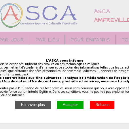
ASCA
AMFREVILL
PAR JOUR
PAR LIEU
POUR ENFANTS
PO
L'ASCA vous informe
Mentions légales
iers selectionnés, utilisent des cookies ou des technologies similaires.
us permettent d'accéder à, d'analyser et de stocker des informations telles que les caract
 ainsi que certaines données personnelles (par exemple : adresses IP, données de navigat
identifiants uniques).
 sont traitées aux fins suivantes : analyse et amélioration de l'expéri
 et/ou de notre offre de contenus, produits et services, mesure et anal
lle (ASCA), association loi 1901.
sentez pas à l'utilisation de ces technologies, nous considérerons que vous vous oppose
ookie fondé sur un intérêt légitime. Dans ces conditions vous ne pourrez pas exploiter to
 du site internet.