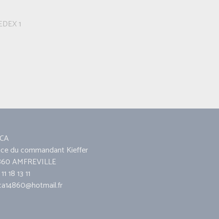
EDEX 1
CA
ace du commandant Kieffer
860 AMFREVILLE
11 18 13 11
ca14860@hotmail.fr