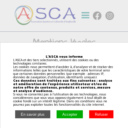
Mentions légales
L'ASCA vous informe
L'ASCA et des tiers selectionnés, utilisent des cookies ou des
Site internet de l'Association Sportive et Culturelle
technologies similaires.
d'Amfreville (ASCA), association loi 1901.
Les cookies nous permettent d'accéder à, d'analyser et de stocker des
informations telles que les caractéristiques de votre terminal ainsi
que certaines données personnelles (par exemple : adresses IP,
Adresse du siège social :
données de navigation, d'utilisation, identifiants uniques).
Place du commandant Kieffer 14860 AMFREVILLE
Ces données sont traitées aux fins suivantes : analyse
et amélioration de l'expérience utilisateur et/ou de
notre offre de contenus, produits et services, mesure
Tél :
06 11 18 13 11
et analyse d'audience.
Email :
asca14860@hotmail.fr
Si vous ne consentez pas à l'utilisation de ces technologies, nous
considérerons que vous vous opposez également à tout dépôt de
Url : asca14.fr
cookie fondé sur un intérêt légitime. Dans ces conditions vous ne
pourrez pas exploiter toutes les fonctionnalités du site internet.
Président de l'Association : Gilles MARIE
Hébergement web:
OVH SAS : 2 rue Kellermann - BP 80157 59053 ROUBAIX
CEDEX 1