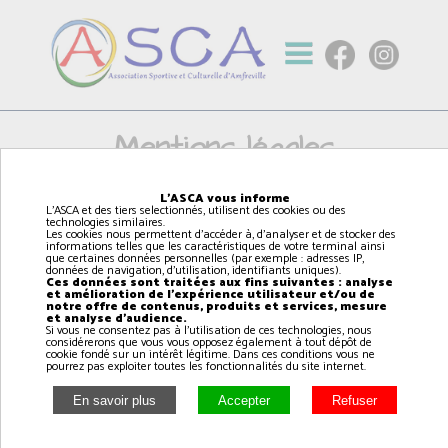
Mentions légales
L'ASCA vous informe
L'ASCA et des tiers selectionnés, utilisent des cookies ou des
Site internet de l'Association Sportive et Culturelle
technologies similaires.
d'Amfreville (ASCA), association loi 1901.
Les cookies nous permettent d'accéder à, d'analyser et de stocker des
informations telles que les caractéristiques de votre terminal ainsi
que certaines données personnelles (par exemple : adresses IP,
Adresse du siège social :
données de navigation, d'utilisation, identifiants uniques).
Place du commandant Kieffer 14860 AMFREVILLE
Ces données sont traitées aux fins suivantes : analyse
et amélioration de l'expérience utilisateur et/ou de
notre offre de contenus, produits et services, mesure
Tél :
06 11 18 13 11
et analyse d'audience.
Email :
asca14860@hotmail.fr
Si vous ne consentez pas à l'utilisation de ces technologies, nous
considérerons que vous vous opposez également à tout dépôt de
Url : asca14.fr
cookie fondé sur un intérêt légitime. Dans ces conditions vous ne
pourrez pas exploiter toutes les fonctionnalités du site internet.
Président de l'Association : Gilles MARIE
Hébergement web:
OVH SAS : 2 rue Kellermann - BP 80157 59053 ROUBAIX
CEDEX 1