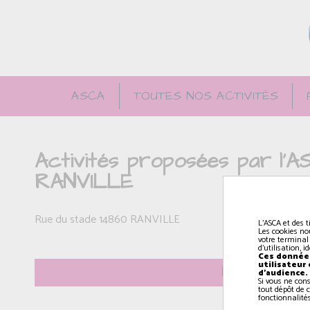
ASCA
TOUTES NOS ACTIVITÉS
Activités proposées par l'A
RANVILLE
Rue du stade 14860 RANVILLE
L'ASCA et des t
Les cookies no
votre terminal
d'utilisation, 
Ces données
utilisateur
Le lundi
d'audience.
Si vous ne con
tout dépôt de c
fonctionnalités