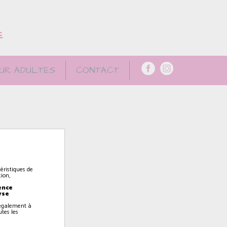
E
UR ADULTES
CONTACT
éristiques de
ion,
ence
yse
z également à
utes les