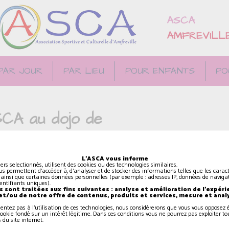
ASCA
AMFREVILL
PAR JOUR
PAR LIEU
POUR ENFANTS
PO
SCA au dojo de
L'ASCA vous informe
iers selectionnés, utilisent des cookies ou des technologies similaires.
us permettent d'accéder à, d'analyser et de stocker des informations telles que les caract
 ainsi que certaines données personnelles (par exemple : adresses IP, données de navigat
identifiants uniques).
 sont traitées aux fins suivantes : analyse et amélioration de l'expéri
 et/ou de notre offre de contenus, produits et services, mesure et anal
sentez pas à l'utilisation de ces technologies, nous considérerons que vous vous oppose
ookie fondé sur un intérêt légitime. Dans ces conditions vous ne pourrez pas exploiter to
 du site internet.