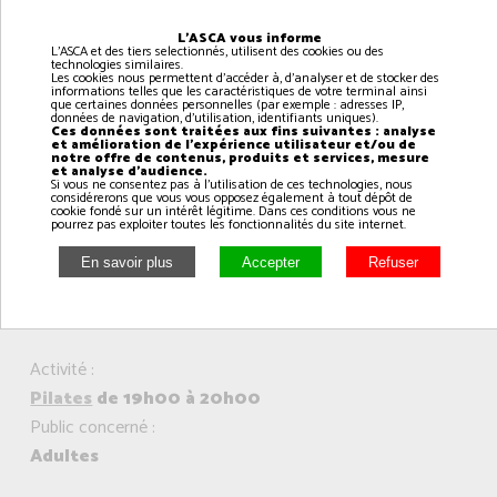
Adultes
L'ASCA vous informe
L'ASCA et des tiers selectionnés, utilisent des cookies ou des
Activité :
technologies similaires.
Les cookies nous permettent d'accéder à, d'analyser et de stocker des
informations telles que les caractéristiques de votre terminal ainsi
Pilates
de 17h00 à 18h00
que certaines données personnelles (par exemple : adresses IP,
données de navigation, d'utilisation, identifiants uniques).
Public concerné :
Ces données sont traitées aux fins suivantes : analyse
et amélioration de l'expérience utilisateur et/ou de
Adultes
notre offre de contenus, produits et services, mesure
et analyse d'audience.
Si vous ne consentez pas à l'utilisation de ces technologies, nous
considérerons que vous vous opposez également à tout dépôt de
cookie fondé sur un intérêt légitime. Dans ces conditions vous ne
Activité :
pourrez pas exploiter toutes les fonctionnalités du site internet.
Danse modern Jazz
de 18h00 à 19h00
Public concerné :
CE1 - CM2
Activité :
Pilates
de 19h00 à 20h00
Public concerné :
Adultes