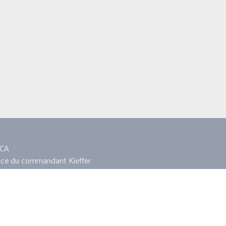
CA
ace du commandant Kieffer
860 AMFREVILLE
11 18 13 11
ca14860@hotmail.fr