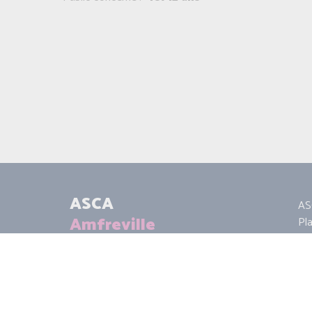
ASCA
AS
Amfreville
Pl
14
06 
as