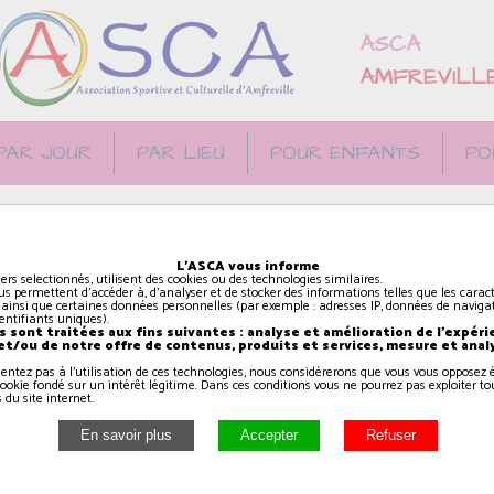
ASCA
AMFREVILL
PAR JOUR
PAR LIEU
POUR ENFANTS
PO
CA à la salle
L'ASCA vous informe
ILLE
iers selectionnés, utilisent des cookies ou des technologies similaires.
us permettent d'accéder à, d'analyser et de stocker des informations telles que les caract
 ainsi que certaines données personnelles (par exemple : adresses IP, données de navigat
identifiants uniques).
 sont traitées aux fins suivantes : analyse et amélioration de l'expéri
 et/ou de notre offre de contenus, produits et services, mesure et anal
sentez pas à l'utilisation de ces technologies, nous considérerons que vous vous oppose
ookie fondé sur un intérêt légitime. Dans ces conditions vous ne pourrez pas exploiter to
 du site internet.