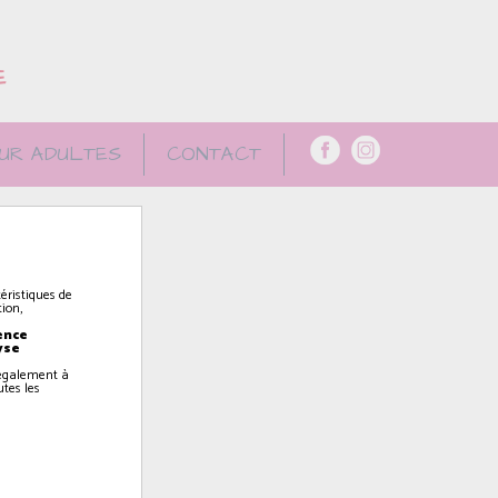
E
UR ADULTES
CONTACT
éristiques de
ion,
ence
yse
z également à
utes les