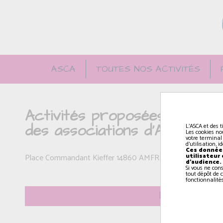
ASCA
TOUTES NOS ACTIVITÉS
Activités proposées par l'AS
des associations d'AMFREV
L'ASCA et des t
Les cookies no
votre terminal
d'utilisation, 
Ces données
utilisateur
Place Commandant Kieffer 14860 AMFREVILLE
d'audience.
Si vous ne con
tout dépôt de c
fonctionnalités
Le lundi