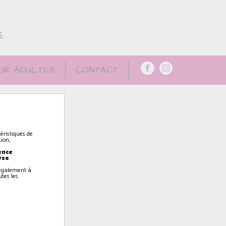
E
UR ADULTES
CONTACT
éristiques de
ion,
ence
yse
z également à
utes les