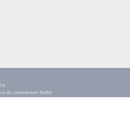
CA
ace du commandant Kieffer
860 AMFREVILLE
11 18 13 11
ca14860@hotmail.fr