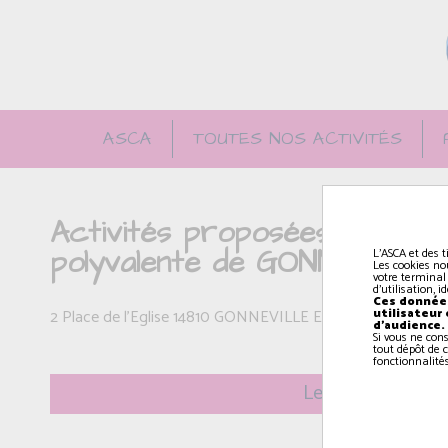
ASCA
TOUTES NOS ACTIVITÉS
Activités proposées par l'AS
polyvalente de GONNEVILLE
L'ASCA et des t
Les cookies no
votre terminal
d'utilisation, 
Ces données
utilisateur
2 Place de l'Eglise 14810 GONNEVILLE EN AUGE
d'audience.
Si vous ne con
tout dépôt de c
fonctionnalités
Le mercredi