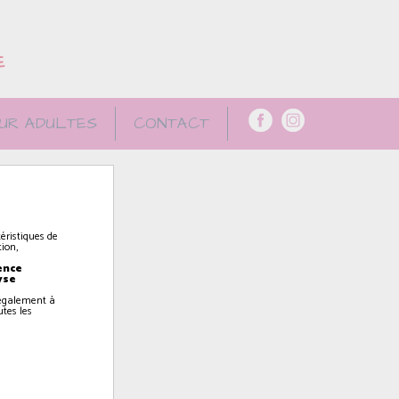
E
UR ADULTES
CONTACT
éristiques de
ion,
ence
yse
z également à
utes les