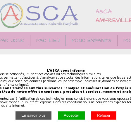
ASCA
AMFREVILL
PAR JOUR
PAR LIEU
POUR ENFANTS
PO
CA à la salle
L'ASCA vous informe
 EN AUGE
iers selectionnés, utilisent des cookies ou des technologies similaires.
us permettent d'accéder à, d'analyser et de stocker des informations telles que les caract
 ainsi que certaines données personnelles (par exemple : adresses IP, données de navigat
identifiants uniques).
 sont traitées aux fins suivantes : analyse et amélioration de l'expéri
 et/ou de notre offre de contenus, produits et services, mesure et anal
sentez pas à l'utilisation de ces technologies, nous considérerons que vous vous oppose
ookie fondé sur un intérêt légitime. Dans ces conditions vous ne pourrez pas exploiter to
 du site internet.