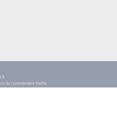
CA
ace du commandant Kieffer
860 AMFREVILLE
11 18 13 11
ca14860@hotmail.fr