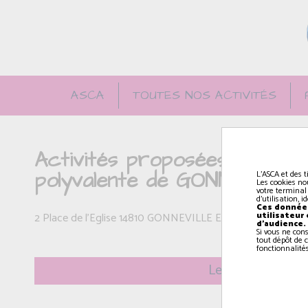
ASCA
TOUTES NOS ACTIVITÉS
Activités proposées par l'AS
polyvalente de GONNEVILLE
L'ASCA et des t
Les cookies no
votre terminal
d'utilisation, 
Ces données
utilisateur
2 Place de l'Eglise 14810 GONNEVILLE EN AUGE
d'audience.
Si vous ne con
tout dépôt de c
fonctionnalités
Le mercredi