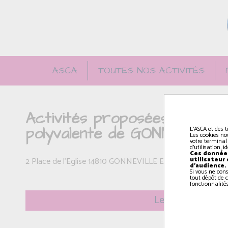
ASCA
TOUTES NOS ACTIVITÉS
Activités proposées par l'AS
polyvalente de GONNEVILLE
L'ASCA et des t
Les cookies no
votre terminal
d'utilisation, 
Ces données
utilisateur
2 Place de l'Eglise 14810 GONNEVILLE EN AUGE
d'audience.
Si vous ne con
tout dépôt de c
fonctionnalités
Le mercredi