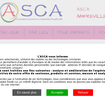
ASCA
AMFREVILL
PAR JOUR
PAR LIEU
POUR ENFANTS
PO
CA à la salle
L'ASCA vous informe
 EN AUGE
iers selectionnés, utilisent des cookies ou des technologies similaires.
us permettent d'accéder à, d'analyser et de stocker des informations telles que les caract
 ainsi que certaines données personnelles (par exemple : adresses IP, données de navigat
identifiants uniques).
 sont traitées aux fins suivantes : analyse et amélioration de l'expéri
 et/ou de notre offre de contenus, produits et services, mesure et anal
sentez pas à l'utilisation de ces technologies, nous considérerons que vous vous oppose
ookie fondé sur un intérêt légitime. Dans ces conditions vous ne pourrez pas exploiter to
 du site internet.