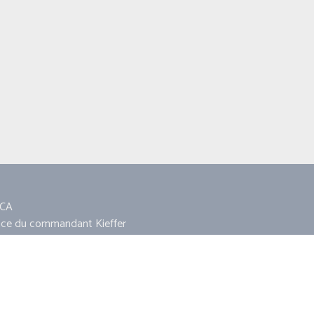
CA
ace du commandant Kieffer
860 AMFREVILLE
11 18 13 11
ca14860@hotmail.fr