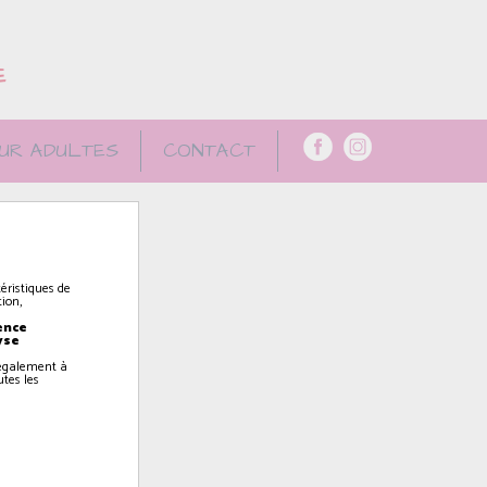
E
UR ADULTES
CONTACT
éristiques de
ion,
ence
yse
z également à
utes les