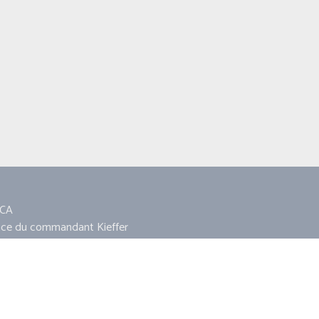
CA
ace du commandant Kieffer
860 AMFREVILLE
11 18 13 11
ca14860@hotmail.fr