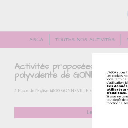
ASCA
TOUTES NOS ACTIVITÉS
Activités proposées par l'AS
polyvalente de GONNEVILLE
L'ASCA et des t
Les cookies no
votre terminal
d'utilisation, 
Ces données
utilisateur
2 Place de l'Eglise 14810 GONNEVILLE EN AUGE
d'audience.
Si vous ne con
tout dépôt de c
fonctionnalités
Le mercredi