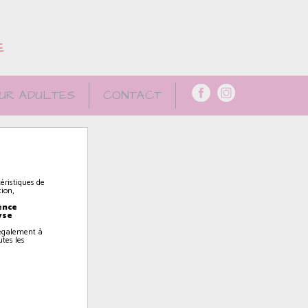
E
UR ADULTES
CONTACT
éristiques de
ion,
ence
yse
z également à
utes les