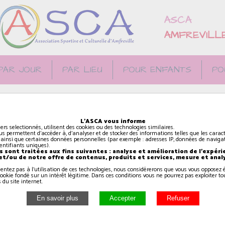
ASCA
AMFREVILL
PAR JOUR
PAR LIEU
POUR ENFANTS
PO
CA à la salle
L'ASCA vous informe
 EN AUGE
iers selectionnés, utilisent des cookies ou des technologies similaires.
us permettent d'accéder à, d'analyser et de stocker des informations telles que les caract
 ainsi que certaines données personnelles (par exemple : adresses IP, données de navigat
identifiants uniques).
 sont traitées aux fins suivantes : analyse et amélioration de l'expéri
 et/ou de notre offre de contenus, produits et services, mesure et anal
sentez pas à l'utilisation de ces technologies, nous considérerons que vous vous oppose
ookie fondé sur un intérêt légitime. Dans ces conditions vous ne pourrez pas exploiter to
 du site internet.