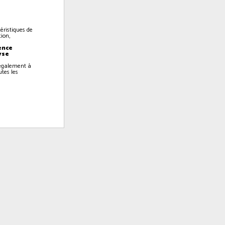
éristiques de
ion,
ence
yse
z également à
utes les