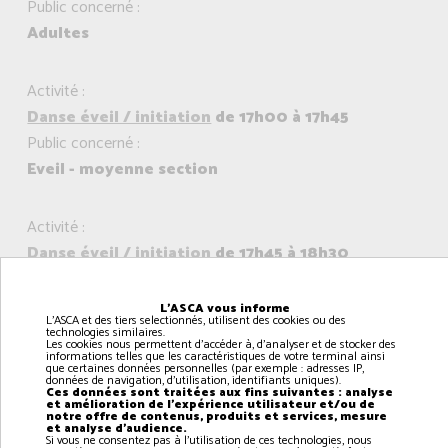
Public concerné :
Adultes
Activité :
Danse éveil / initiation
de 17h00 à 17h45
Public concerné :
Eveil - moyenne section
Activité :
Danse éveil / initiation
de 17h45 à 18h30
Public concerné :
Initiation - grande section / CP
L'ASCA vous informe
L'ASCA et des tiers selectionnés, utilisent des cookies ou des
technologies similaires.
Les cookies nous permettent d'accéder à, d'analyser et de stocker des
informations telles que les caractéristiques de votre terminal ainsi
Activité :
que certaines données personnelles (par exemple : adresses IP,
données de navigation, d'utilisation, identifiants uniques).
Danse contemporaine
de 18h30 à 19h30
Ces données sont traitées aux fins suivantes : analyse
et amélioration de l'expérience utilisateur et/ou de
Public concerné :
notre offre de contenus, produits et services, mesure
et analyse d'audience.
Contemporaire 1 - CM1 / CM2 / 6ème / 5ème
Si vous ne consentez pas à l'utilisation de ces technologies, nous