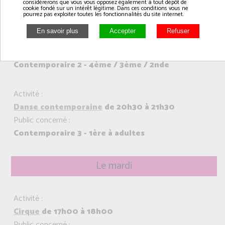
considérerons que vous vous opposez également à tout dépôt de
cookie fondé sur un intérêt légitime. Dans ces conditions vous ne
pourrez pas exploiter toutes les fonctionnalités du site internet.
Activité :
Danse contemporaine
de 19h30 à 20h30
Public concerné :
Contemporaire 2 - 4ème / 3ème / 2nde
Activité :
Danse contemporaine
de 20h30 à 21h30
Public concerné :
Contemporaire 3 - 1ère à adultes
Le mardi
Activité :
Cirque
de 17h00 à 18h00
Public concerné :