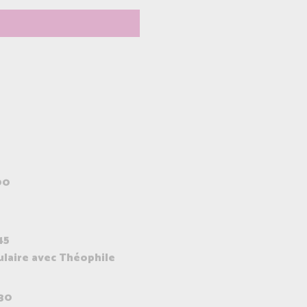
00
45
laire avec Théophile
30