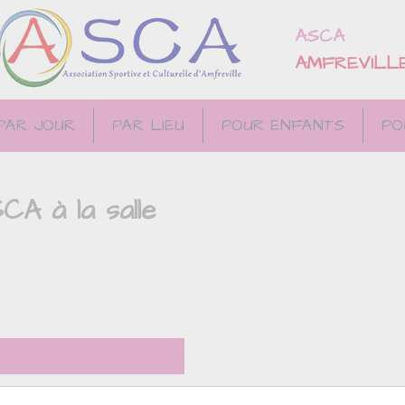
ASCA
AMFREVILL
PAR JOUR
PAR LIEU
POUR ENFANTS
PO
CA à la salle