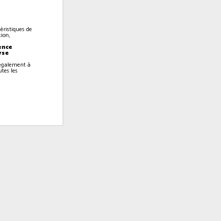
éristiques de
ion,
ence
yse
z également à
utes les