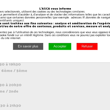
12h00
L'ASCA vous informe
iers selectionnés, utilisent des cookies ou des technologies similaires.
us permettent d'accéder à, d'analyser et de stocker des informations telles que les caract
 ainsi que certaines données personnelles (par exemple : adresses IP, données de navigat
identifiants uniques).
h00 à 17h45
 sont traitées aux fins suivantes : analyse et amélioration de l'expéri
 et/ou de notre offre de contenus, produits et services, mesure et anal
sentez pas à l'utilisation de ces technologies, nous considérerons que vous vous oppose
ookie fondé sur un intérêt légitime. Dans ces conditions vous ne pourrez pas exploiter to
 du site internet.
h45 à 18h30
CP
30 à 19h30
 / 6ème / 5ème
30 à 20h30
me / 2nde
30 à 21h30