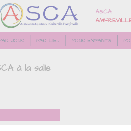
ASCA
AMFREVILL
PAR JOUR
PAR LIEU
POUR ENFANTS
PO
CA à la salle