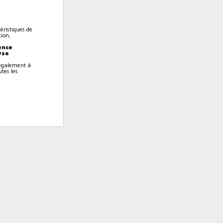
éristiques de
ion,
ence
yse
z également à
utes les