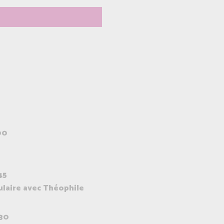
00
45
laire avec Théophile
30