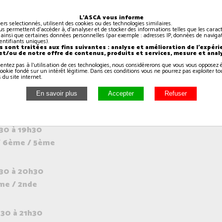
12h00
L'ASCA vous informe
iers selectionnés, utilisent des cookies ou des technologies similaires.
us permettent d'accéder à, d'analyser et de stocker des informations telles que les caract
 ainsi que certaines données personnelles (par exemple : adresses IP, données de navigat
identifiants uniques).
h00 à 17h45
 sont traitées aux fins suivantes : analyse et amélioration de l'expéri
 et/ou de notre offre de contenus, produits et services, mesure et anal
sentez pas à l'utilisation de ces technologies, nous considérerons que vous vous oppose
ookie fondé sur un intérêt légitime. Dans ces conditions vous ne pourrez pas exploiter to
 du site internet.
h45 à 18h30
CP
30 à 19h30
 / 6ème / 5ème
30 à 20h30
me / 2nde
30 à 21h30