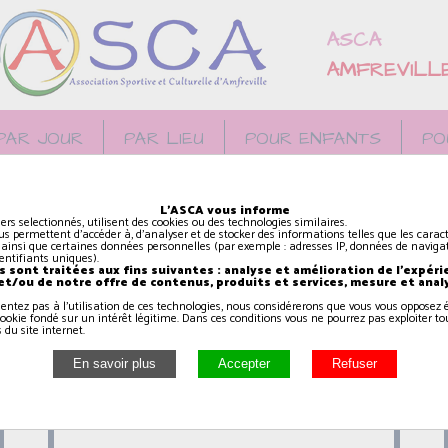
ASCA
AMFREVILL
PAR JOUR
PAR LIEU
POUR ENFANTS
PO
Activités proposées le vendredi
L'ASCA vous informe
iers selectionnés, utilisent des cookies ou des technologies similaires.
us permettent d'accéder à, d'analyser et de stocker des informations telles que les caract
 ainsi que certaines données personnelles (par exemple : adresses IP, données de navigat
identifiants uniques).
 sont traitées aux fins suivantes : analyse et amélioration de l'expéri
 et/ou de notre offre de contenus, produits et services, mesure et anal
sentez pas à l'utilisation de ces technologies, nous considérerons que vous vous oppose
Théâtre (10/12 ans)
ookie fondé sur un intérêt légitime. Dans ces conditions vous ne pourrez pas exploiter to
 du site internet.
17h45
à
18h45
AMFREVILLE