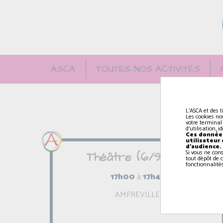
ASCA
TOUTES NOS ACTIVITÉS
L'ASCA et des t
Les cookies no
votre terminal
d'utilisation, 
Ces données
utilisateur
d'audience.
Si vous ne con
Théâtre (6/9 ans)
tout dépôt de c
fonctionnalités
17h00
à
17h45
AMFREVILLE