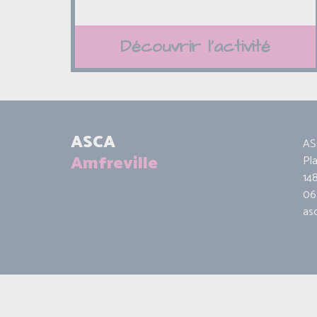
Découvrir l'activité
ASCA
AS
Amfreville
Pl
14
06 
as