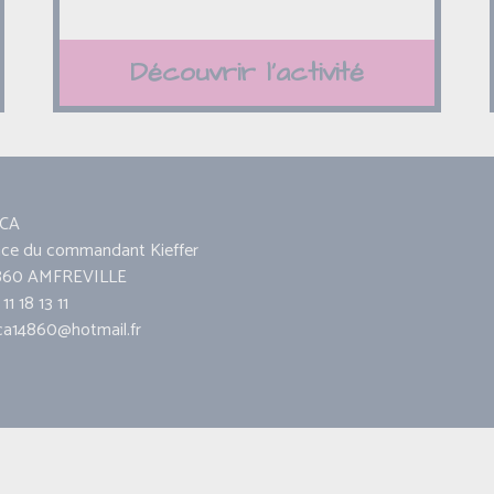
Découvrir l'activité
CA
ace du commandant Kieffer
860 AMFREVILLE
11 18 13 11
ca14860@hotmail.fr