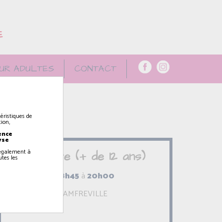
E
UR ADULTES
CONTACT
éristiques de
ion,
ence
yse
z également à
Théâtre (+ de 12 ans)
utes les
18h45
à
20h00
AMFREVILLE