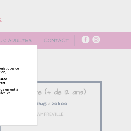
E
UR ADULTES
CONTACT
éristiques de
ion,
ence
yse
z également à
Théâtre (+ de 12 ans)
utes les
18h45
à
20h00
AMFREVILLE