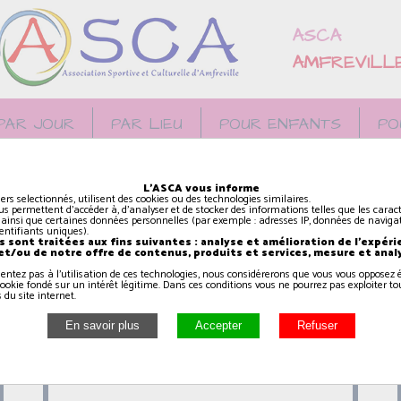
ASCA
AMFREVILL
PAR JOUR
PAR LIEU
POUR ENFANTS
PO
Activités proposées le vendredi
L'ASCA vous informe
iers selectionnés, utilisent des cookies ou des technologies similaires.
us permettent d'accéder à, d'analyser et de stocker des informations telles que les caract
 ainsi que certaines données personnelles (par exemple : adresses IP, données de navigat
identifiants uniques).
 sont traitées aux fins suivantes : analyse et amélioration de l'expéri
 et/ou de notre offre de contenus, produits et services, mesure et anal
sentez pas à l'utilisation de ces technologies, nous considérerons que vous vous oppose
Théâtre (10/12 ans)
ookie fondé sur un intérêt légitime. Dans ces conditions vous ne pourrez pas exploiter to
 du site internet.
17h45
à
18h45
AMFREVILLE