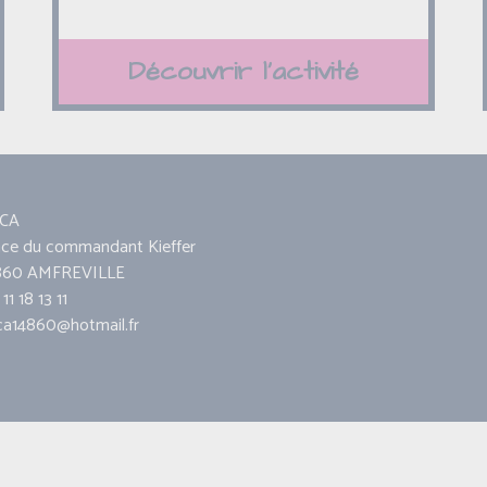
Découvrir l'activité
CA
ace du commandant Kieffer
860 AMFREVILLE
11 18 13 11
ca14860@hotmail.fr