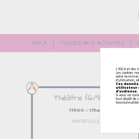
ASCA
TOUTES NOS ACTIVITÉS
L'ASCA et des t
Les cookies no
votre terminal
d'utilisation, 
Ces données
utilisateur
d'audience.
Si vous ne con
Théâtre (6/9 ans)
tout dépôt de c
fonctionnalités
17h00
à
17h45
AMFREVILLE