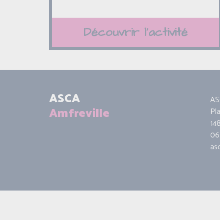
Découvrir l'activité
ASCA
AS
Amfreville
Pl
14
06 
as