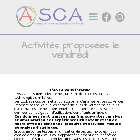
Activités proposées le
vendredi
Théâtre (6/9 ans)
L'ASCA vous informe
L'ASCA et des tiers selectionnés, utilisent des cookies ou des
technologies similaires.
Les cookies nous permettent d'accéder à, d'analyser et de stocker des
17h00
à
17h45
informations telles que les caractéristiques de votre terminal ainsi
que certaines données personnelles (par exemple : adresses IP,
données de navigation, d'utilisation, identifiants uniques).
AMFREVILLE
Ces données sont traitées aux fins suivantes : analyse
et amélioration de l'expérience utilisateur et/ou de
notre offre de contenus, produits et services, mesure
et analyse d'audience.
Si vous ne consentez pas à l'utilisation de ces technologies, nous
considérerons que vous vous opposez également à tout dépôt de
cookie fondé sur un intérêt légitime. Dans ces conditions vous ne