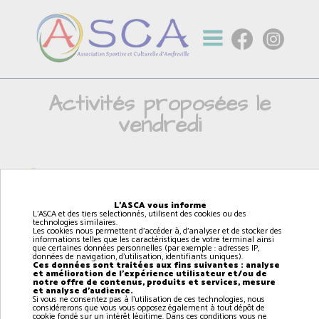
Activités proposées le
vendredi
Théâtre (6/9 ans)
L'ASCA vous informe
L'ASCA et des tiers selectionnés, utilisent des cookies ou des
technologies similaires.
Les cookies nous permettent d'accéder à, d'analyser et de stocker des
17h00
à
17h45
informations telles que les caractéristiques de votre terminal ainsi
que certaines données personnelles (par exemple : adresses IP,
données de navigation, d'utilisation, identifiants uniques).
AMFREVILLE
Ces données sont traitées aux fins suivantes : analyse
et amélioration de l'expérience utilisateur et/ou de
notre offre de contenus, produits et services, mesure
et analyse d'audience.
Si vous ne consentez pas à l'utilisation de ces technologies, nous
considérerons que vous vous opposez également à tout dépôt de
cookie fondé sur un intérêt légitime. Dans ces conditions vous ne