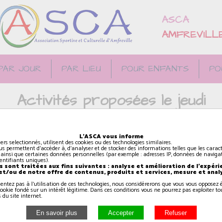
ASCA
AMFREVILL
PAR JOUR
PAR LIEU
POUR ENFANTS
PO
Activités proposées le jeudi
L'ASCA vous informe
iers selectionnés, utilisent des cookies ou des technologies similaires.
us permettent d'accéder à, d'analyser et de stocker des informations telles que les caract
Breakdance (Plus de 10
 ainsi que certaines données personnelles (par exemple : adresses IP, données de navigat
identifiants uniques).
ans)
 sont traitées aux fins suivantes : analyse et amélioration de l'expéri
 et/ou de notre offre de contenus, produits et services, mesure et anal
sentez pas à l'utilisation de ces technologies, nous considérerons que vous vous oppose
19h15
à
20h15
ookie fondé sur un intérêt légitime. Dans ces conditions vous ne pourrez pas exploiter to
 du site internet.
GONNEVILLE EN AUGE