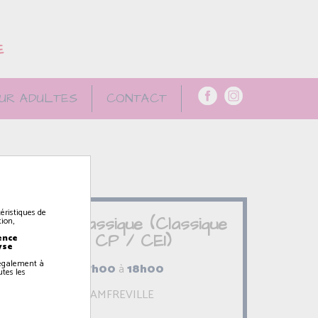
E
UR ADULTES
CONTACT
éristiques de
Danse classique (Classique
ion,
1 - CP / CE1)
ence
yse
z également à
17h00
à
18h00
utes les
AMFREVILLE