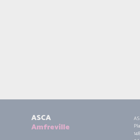
ASCA
AS
Amfreville
Pl
14