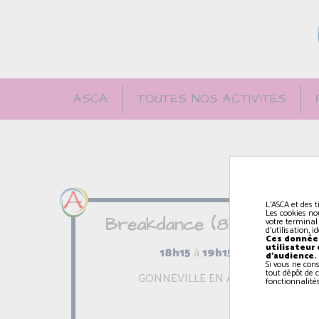
ASCA
TOUTES NOS ACTIVITÉS
L'ASCA et des t
Les cookies no
Breakdance (8/10 ans)
votre terminal
d'utilisation, 
Ces données
utilisateur
18h15
à
19h15
d'audience.
Si vous ne con
tout dépôt de c
GONNEVILLE EN AUGE
fonctionnalités