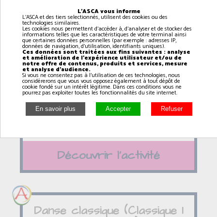
Découvrir l'activité
L'ASCA vous informe
L'ASCA et des tiers selectionnés, utilisent des cookies ou des
technologies similaires.
Les cookies nous permettent d'accéder à, d'analyser et de stocker des
informations telles que les caractéristiques de votre terminal ainsi
que certaines données personnelles (par exemple : adresses IP,
données de navigation, d'utilisation, identifiants uniques).
Ces données sont traitées aux fins suivantes : analyse
Breakdance (Plus de 10
et amélioration de l'expérience utilisateur et/ou de
notre offre de contenus, produits et services, mesure
ans)
et analyse d'audience.
Si vous ne consentez pas à l'utilisation de ces technologies, nous
considérerons que vous vous opposez également à tout dépôt de
cookie fondé sur un intérêt légitime. Dans ces conditions vous ne
19h15
à
20h15
pourrez pas exploiter toutes les fonctionnalités du site internet.
GONNEVILLE EN AUGE
Découvrir l'activité
Danse classique (Classique 1