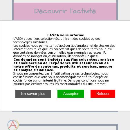
Découvrir l'activité
L'ASCA vous informe
L'ASCA et des tiers selectionnés, utilisent des cookies ou des
technologies similaires.
Fitness dance (6 / 12 ans
Les cookies nous permettent d'accéder à, d'analyser et de stocker des
informations telles que les caractéristiques de votre terminal ainsi
avec Armonie)
que certaines données personnelles (par exemple : adresses IP,
données de navigation, d'utilisation, identifiants uniques).
Ces données sont traitées aux fins suivantes : analyse
14h15
à
15h00
et amélioration de l'expérience utilisateur et/ou de
notre offre de contenus, produits et services, mesure
et analyse d'audience.
RANVILLE
Si vous ne consentez pas à l'utilisation de ces technologies, nous
considérerons que vous vous opposez également à tout dépôt de
cookie fondé sur un intérêt légitime. Dans ces conditions vous ne
pourrez pas exploiter toutes les fonctionnalités du site internet.
Découvrir l'activité