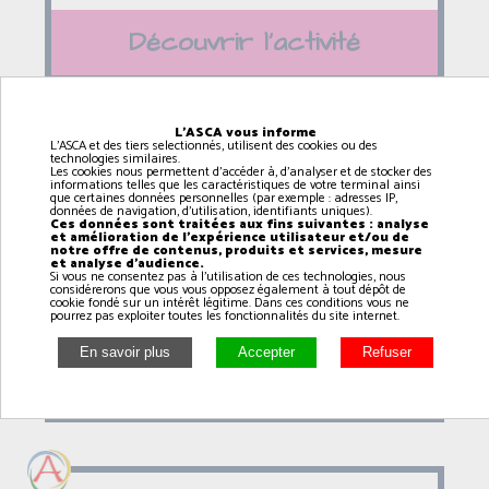
Découvrir l'activité
L'ASCA vous informe
L'ASCA et des tiers selectionnés, utilisent des cookies ou des
technologies similaires.
Fitness dance (6 / 12 ans
Les cookies nous permettent d'accéder à, d'analyser et de stocker des
informations telles que les caractéristiques de votre terminal ainsi
avec Armonie)
que certaines données personnelles (par exemple : adresses IP,
données de navigation, d'utilisation, identifiants uniques).
Ces données sont traitées aux fins suivantes : analyse
14h15
à
15h00
et amélioration de l'expérience utilisateur et/ou de
notre offre de contenus, produits et services, mesure
et analyse d'audience.
RANVILLE
Si vous ne consentez pas à l'utilisation de ces technologies, nous
considérerons que vous vous opposez également à tout dépôt de
cookie fondé sur un intérêt légitime. Dans ces conditions vous ne
pourrez pas exploiter toutes les fonctionnalités du site internet.
Découvrir l'activité