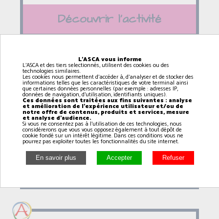
Découvrir l'activité
L'ASCA vous informe
L'ASCA et des tiers selectionnés, utilisent des cookies ou des
technologies similaires.
Fitness dance (6 / 12 ans
Les cookies nous permettent d'accéder à, d'analyser et de stocker des
informations telles que les caractéristiques de votre terminal ainsi
avec Armonie)
que certaines données personnelles (par exemple : adresses IP,
données de navigation, d'utilisation, identifiants uniques).
Ces données sont traitées aux fins suivantes : analyse
14h15
à
15h00
et amélioration de l'expérience utilisateur et/ou de
notre offre de contenus, produits et services, mesure
et analyse d'audience.
RANVILLE
Si vous ne consentez pas à l'utilisation de ces technologies, nous
considérerons que vous vous opposez également à tout dépôt de
cookie fondé sur un intérêt légitime. Dans ces conditions vous ne
pourrez pas exploiter toutes les fonctionnalités du site internet.
Découvrir l'activité