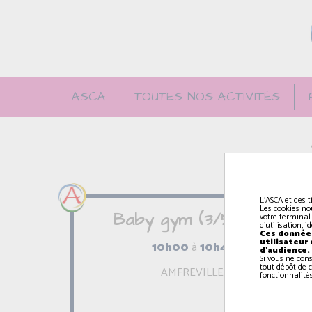
ASCA
TOUTES NOS ACTIVITÉS
L'ASCA et des t
Les cookies no
Baby gym (3/5 ans)
votre terminal
d'utilisation, 
Ces données
utilisateur
10h00
à
10h45
d'audience.
Si vous ne con
tout dépôt de c
AMFREVILLE
fonctionnalités