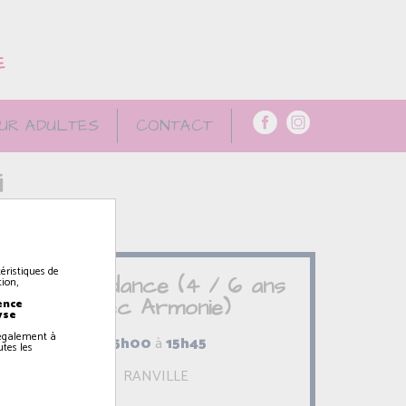
E
UR ADULTES
CONTACT
i
éristiques de
Fitness dance (4 / 6 ans
ion,
avec Armonie)
ence
yse
z également à
15h00
à
15h45
utes les
RANVILLE