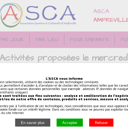
ASCA
AMFREVILL
PAR JOUR
PAR LIEU
POUR ENFANTS
PO
Activités proposées le mercred
L'ASCA vous informe
iers selectionnés, utilisent des cookies ou des technologies similaires.
us permettent d'accéder à, d'analyser et de stocker des informations telles que les caract
Fitness dance (6 / 12 ans
 ainsi que certaines données personnelles (par exemple : adresses IP, données de navigat
identifiants uniques).
avec Armonie)
 sont traitées aux fins suivantes : analyse et amélioration de l'expéri
 et/ou de notre offre de contenus, produits et services, mesure et anal
sentez pas à l'utilisation de ces technologies, nous considérerons que vous vous oppose
14h15
à
15h00
ookie fondé sur un intérêt légitime. Dans ces conditions vous ne pourrez pas exploiter to
 du site internet.
RANVILLE