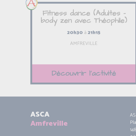
Fitness dance (Adultes -
body zen avec Théophile)
20h30
à
21h15
AMFREVILLE
Découvrir l'activité
ASCA
AS
Amfreville
Pl
14