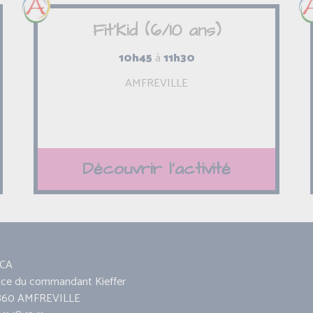
Fit'Kid (6/10 ans)
10h45
à
11h30
AMFREVILLE
Découvrir l'activité
CA
ace du commandant Kieffer
860 AMFREVILLE