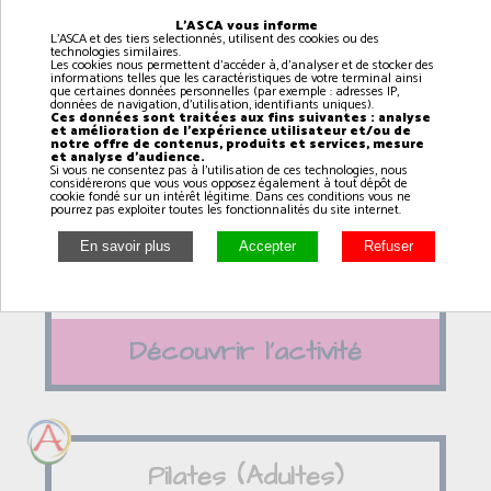
Découvrir l'activité
L'ASCA vous informe
L'ASCA et des tiers selectionnés, utilisent des cookies ou des
technologies similaires.
Les cookies nous permettent d'accéder à, d'analyser et de stocker des
informations telles que les caractéristiques de votre terminal ainsi
que certaines données personnelles (par exemple : adresses IP,
données de navigation, d'utilisation, identifiants uniques).
Ces données sont traitées aux fins suivantes : analyse
Cirque (9/12 ans)
et amélioration de l'expérience utilisateur et/ou de
notre offre de contenus, produits et services, mesure
et analyse d'audience.
Si vous ne consentez pas à l'utilisation de ces technologies, nous
18h00
à
19h00
considérerons que vous vous opposez également à tout dépôt de
cookie fondé sur un intérêt légitime. Dans ces conditions vous ne
pourrez pas exploiter toutes les fonctionnalités du site internet.
AMFREVILLE
Découvrir l'activité
Pilates (Adultes)