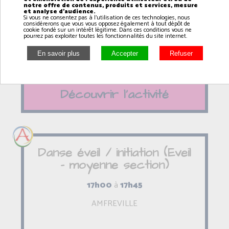
notre offre de contenus, produits et services, mesure
18h00
à
19h00
et analyse d'audience.
Si vous ne consentez pas à l'utilisation de ces technologies, nous
considérerons que vous vous opposez également à tout dépôt de
AMFREVILLE
cookie fondé sur un intérêt légitime. Dans ces conditions vous ne
pourrez pas exploiter toutes les fonctionnalités du site internet.
Découvrir l'activité
Danse éveil / initiation (Eveil
- moyenne section)
17h00
à
17h45
AMFREVILLE