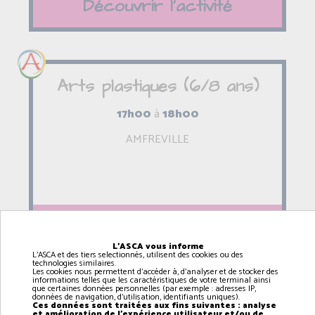
Découvrir l'activité
Arts plastiques (6/8 ans)
17h00
à
18h00
AMFREVILLE
Découvrir l'activité
L'ASCA vous informe
L'ASCA et des tiers selectionnés, utilisent des cookies ou des
technologies similaires.
Les cookies nous permettent d'accéder à, d'analyser et de stocker des
informations telles que les caractéristiques de votre terminal ainsi
que certaines données personnelles (par exemple : adresses IP,
données de navigation, d'utilisation, identifiants uniques).
Arts plastiques (9/12 ans)
Ces données sont traitées aux fins suivantes : analyse
et amélioration de l'expérience utilisateur et/ou de