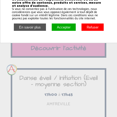
notre offre de contenus, produits et services, mesure
18h00
à
19h00
et analyse d'audience.
Si vous ne consentez pas à l'utilisation de ces technologies, nous
considérerons que vous vous opposez également à tout dépôt de
AMFREVILLE
cookie fondé sur un intérêt légitime. Dans ces conditions vous ne
pourrez pas exploiter toutes les fonctionnalités du site internet.
Découvrir l'activité
Danse éveil / initiation (Eveil
- moyenne section)
17h00
à
17h45
AMFREVILLE