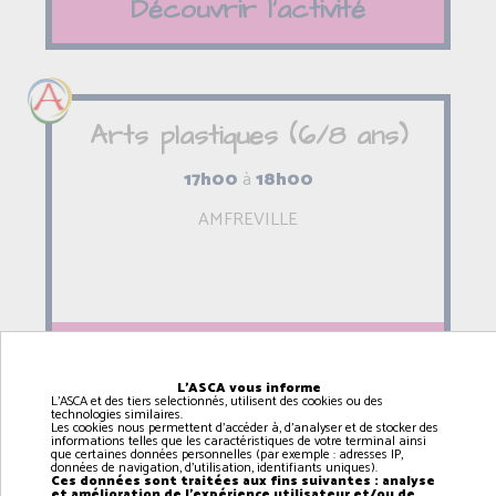
Découvrir l'activité
Arts plastiques (6/8 ans)
17h00
à
18h00
AMFREVILLE
Découvrir l'activité
L'ASCA vous informe
L'ASCA et des tiers selectionnés, utilisent des cookies ou des
technologies similaires.
Les cookies nous permettent d'accéder à, d'analyser et de stocker des
informations telles que les caractéristiques de votre terminal ainsi
que certaines données personnelles (par exemple : adresses IP,
données de navigation, d'utilisation, identifiants uniques).
Arts plastiques (9/12 ans)
Ces données sont traitées aux fins suivantes : analyse
et amélioration de l'expérience utilisateur et/ou de