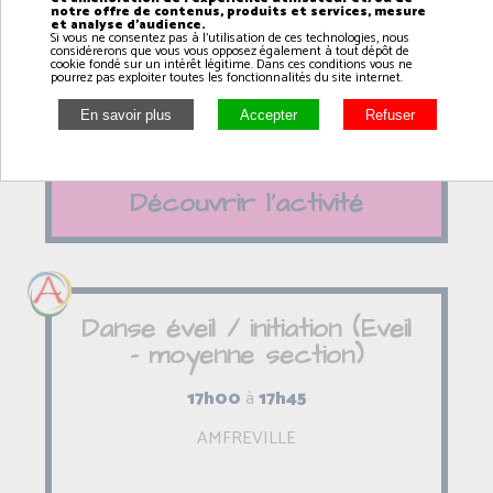
notre offre de contenus, produits et services, mesure
18h00
à
19h00
et analyse d'audience.
Si vous ne consentez pas à l'utilisation de ces technologies, nous
considérerons que vous vous opposez également à tout dépôt de
AMFREVILLE
cookie fondé sur un intérêt légitime. Dans ces conditions vous ne
pourrez pas exploiter toutes les fonctionnalités du site internet.
Découvrir l'activité
Danse éveil / initiation (Eveil
- moyenne section)
17h00
à
17h45
AMFREVILLE