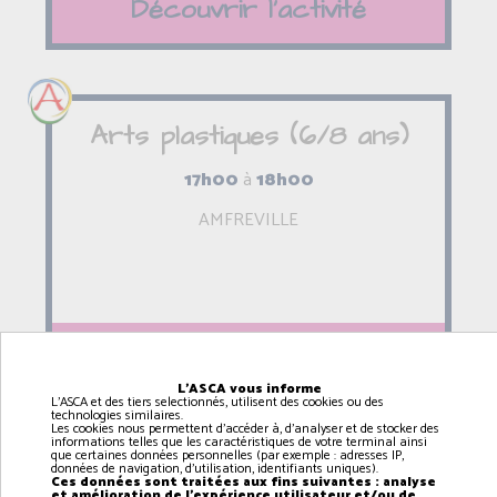
Découvrir l'activité
Arts plastiques (6/8 ans)
17h00
à
18h00
AMFREVILLE
Découvrir l'activité
L'ASCA vous informe
L'ASCA et des tiers selectionnés, utilisent des cookies ou des
technologies similaires.
Les cookies nous permettent d'accéder à, d'analyser et de stocker des
informations telles que les caractéristiques de votre terminal ainsi
que certaines données personnelles (par exemple : adresses IP,
données de navigation, d'utilisation, identifiants uniques).
Arts plastiques (9/12 ans)
Ces données sont traitées aux fins suivantes : analyse
et amélioration de l'expérience utilisateur et/ou de