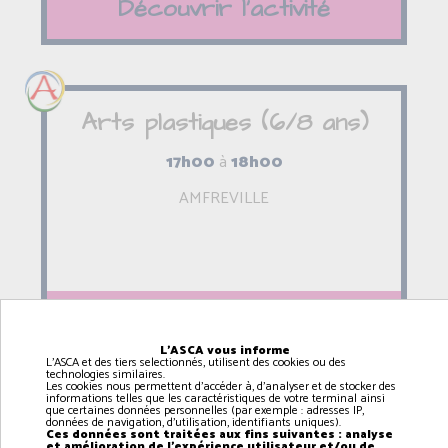
Découvrir l'activité
Arts plastiques (6/8 ans)
17h00
à
18h00
AMFREVILLE
Découvrir l'activité
L'ASCA vous informe
L'ASCA et des tiers selectionnés, utilisent des cookies ou des
technologies similaires.
Les cookies nous permettent d'accéder à, d'analyser et de stocker des
informations telles que les caractéristiques de votre terminal ainsi
que certaines données personnelles (par exemple : adresses IP,
données de navigation, d'utilisation, identifiants uniques).
Arts plastiques (9/12 ans)
Ces données sont traitées aux fins suivantes : analyse
et amélioration de l'expérience utilisateur et/ou de