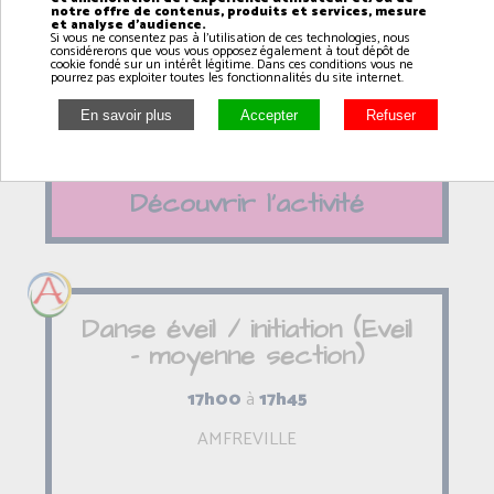
notre offre de contenus, produits et services, mesure
18h00
à
19h00
et analyse d'audience.
Si vous ne consentez pas à l'utilisation de ces technologies, nous
considérerons que vous vous opposez également à tout dépôt de
AMFREVILLE
cookie fondé sur un intérêt légitime. Dans ces conditions vous ne
pourrez pas exploiter toutes les fonctionnalités du site internet.
Découvrir l'activité
Danse éveil / initiation (Eveil
- moyenne section)
17h00
à
17h45
AMFREVILLE