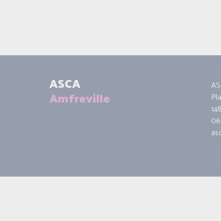
ASCA
AS
Amfreville
Pl
14
06 
as