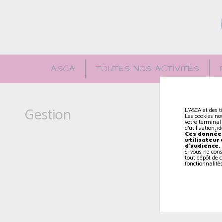
ASCA
TOUTES NOS ACTIVITÉS
Gestion
L'ASCA et des t
Les cookies no
votre terminal
d'utilisation, 
Ces données
utilisateur
d'audience.
Si vous ne con
tout dépôt de c
fonctionnalités