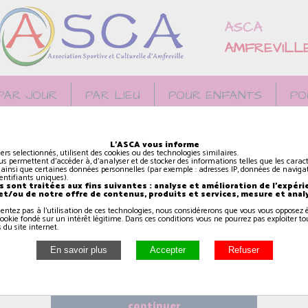
ASCA
AMFREVILL
PAR JOUR
PAR LIEU
POUR ENFANTS
PO
L'ASCA vous informe
iers selectionnés, utilisent des cookies ou des technologies similaires.
us permettent d'accéder à, d'analyser et de stocker des informations telles que les caract
 ainsi que certaines données personnelles (par exemple : adresses IP, données de navigat
identifiants uniques).
 sont traitées aux fins suivantes : analyse et amélioration de l'expéri
 et/ou de notre offre de contenus, produits et services, mesure et anal
sentez pas à l'utilisation de ces technologies, nous considérerons que vous vous oppose
ookie fondé sur un intérêt légitime. Dans ces conditions vous ne pourrez pas exploiter to
 du site internet.