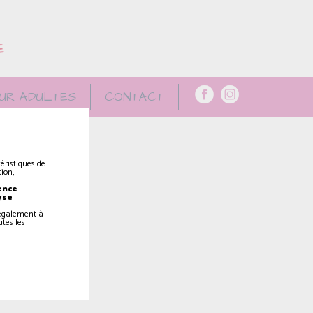
E
UR ADULTES
CONTACT
éristiques de
ion,
ence
yse
z également à
utes les