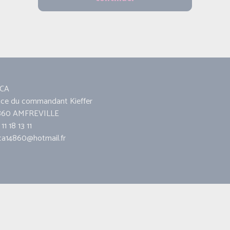
CA
ace du commandant Kieffer
860 AMFREVILLE
11 18 13 11
ca14860@hotmail.fr