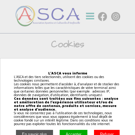
Cookies
L'ASCA et des tiers selectionnés, utilisent des cookies ou
des technologies similaires.
L'ASCA vous informe
Les cookies nous permettent d’accéder à, d’analyser et de
L'ASCA et des tiers selectionnés, utilisent des cookies ou des
stocker des informations telles que les caractéristiques de
technologies similaires.
votre terminal ainsi que certaines données personnelles (par
Les cookies nous permettent d'accéder à, d'analyser et de stocker des
informations telles que les caractéristiques de votre terminal ainsi
exemple : adresses IP, données de navigation, d’utilisation,
que certaines données personnelles (par exemple : adresses IP,
identifiants uniques).
données de navigation, d'utilisation, identifiants uniques).
Ces données sont traitées aux fins suivantes : analyse et
Ces données sont traitées aux fins suivantes : analyse
et amélioration de l'expérience utilisateur et/ou de
amélioration de l’expérience utilisateur et/ou de notre offre
notre offre de contenus, produits et services, mesure
de contenus, produits et services, mesure et analyse
et analyse d'audience.
d’audience.
Si vous ne consentez pas à l'utilisation de ces technologies, nous
considérerons que vous vous opposez également à tout dépôt de
Si vous ne consentez pas à l’utilisation de ces technologies,
cookie fondé sur un intérêt légitime. Dans ces conditions vous ne
nous considérerons que vous vous opposez également à
pourrez pas exploiter toutes les fonctionnalités du site internet.
tout dépôt de cookie fondé sur un intérêt légitime. Dans ces
conditions vous ne pourrez pas exploiter toutes les