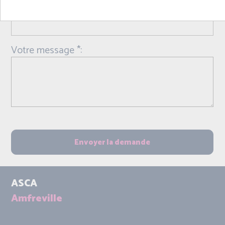
Objet *:
Votre message *:
ASCA
Amfreville