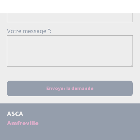
Objet *:
Votre message *:
ASCA
Amfreville