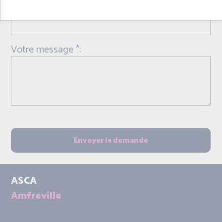
Objet *:
Votre message *:
ASCA
Amfreville