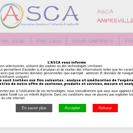
ASCA
AMFREVILL
PAR JOUR
PAR LIEU
POUR ENFANTS
PO
L'ASCA vous informe
Contacter l'ASCA
iers selectionnés, utilisent des cookies ou des technologies similaires.
us permettent d'accéder à, d'analyser et de stocker des informations telles que les caract
 ainsi que certaines données personnelles (par exemple : adresses IP, données de navigat
identifiants uniques).
 sont traitées aux fins suivantes : analyse et amélioration de l'expéri
 et/ou de notre offre de contenus, produits et services, mesure et anal
Nom *:
sentez pas à l'utilisation de ces technologies, nous considérerons que vous vous oppose
ookie fondé sur un intérêt légitime. Dans ces conditions vous ne pourrez pas exploiter to
 du site internet.