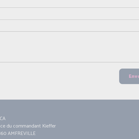
CA
ace du commandant Kieffer
860 AMFREVILLE