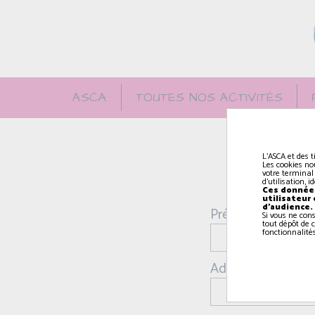
ASCA
TOUTES NOS ACTIVITÉS
L'ASCA et des t
Les cookies no
votre terminal
d'utilisation, 
Ces données
utilisateur
d'audience.
Prénom *:
Si vous ne con
tout dépôt de c
fonctionnalités
Adresse email *: