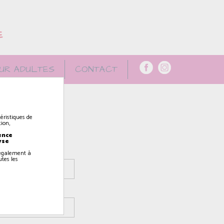
E
UR ADULTES
CONTACT
éristiques de
ion,
ence
yse
z également à
utes les