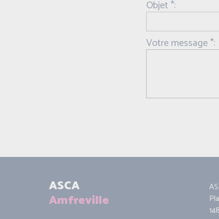
Objet *:
Votre message *:
ASCA
AS
Amfreville
Pl
14