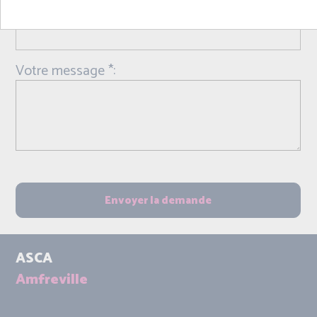
Objet *:
Votre message *:
ASCA
Amfreville