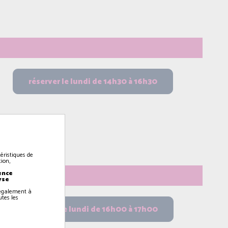
éristiques de
ion,
ence
yse
z également à
utes les