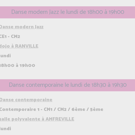
Danse modern Jazz le lundi de 18h00 à 19h00
Danse modern Jazz
CE1 - CM2
dojo à RANVILLE
lundi
18h00 à 19h00
Danse contemporaine le lundi de 18h30 à 19h30
Danse contemporaine
Contemporaire 1 - CM1 / CM2 / 6ème / 5ème
salle polyvalente à AMFREVILLE
lundi