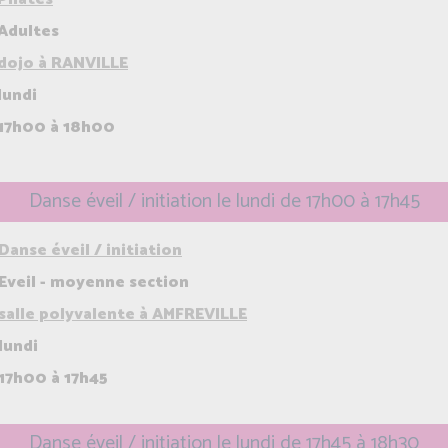
Adultes
dojo à RANVILLE
lundi
17h00 à 18h00
Danse éveil / initiation le lundi de 17h00 à 17h45
Danse éveil / initiation
Eveil - moyenne section
salle polyvalente à AMFREVILLE
lundi
17h00 à 17h45
Danse éveil / initiation le lundi de 17h45 à 18h30