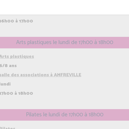
dojo à RANVILLE
lundi
16h00 à 17h00
Arts plastiques le lundi de 17h00 à 18h00
Arts plastiques
6/8 ans
salle des associations à AMFREVILLE
lundi
17h00 à 18h00
Pilates le lundi de 17h00 à 18h00
Pilates