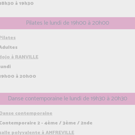
18h30 à 19h30
Pilates le lundi de 19h00 à 20h00
Pilates
Adultes
dojo à RANVILLE
lundi
19h00 à 20h00
Danse contemporaine le lundi de 19h30 à 20h30
Danse contemporaine
Contemporaire 2 - 4ème / 3ème / 2nde
salle polyvalente à AMFREVILLE