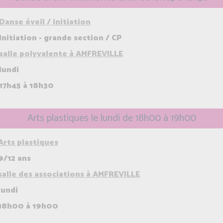
Danse éveil / initiation
Initiation - grande section / CP
salle polyvalente à AMFREVILLE
lundi
17h45 à 18h30
Arts plastiques le lundi de 18h00 à 19h00
Arts plastiques
9/12 ans
salle des associations à AMFREVILLE
lundi
18h00 à 19h00