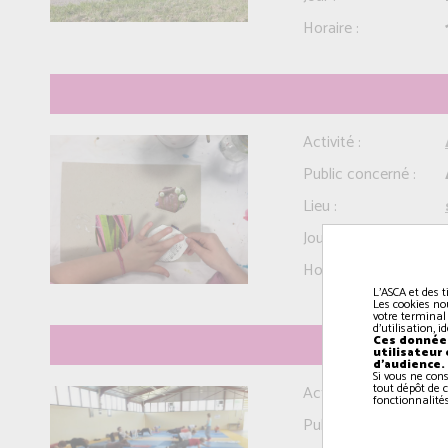
Horaire :
Activité :
Public concerné :
Lieu :
Jour :
Horaire :
L'ASCA et des t
Les cookies no
votre terminal
d'utilisation, 
Ces données
utilisateur
d'audience.
Si vous ne con
tout dépôt de c
Activité :
fonctionnalités
Public concerné :