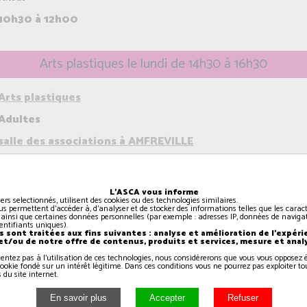
10h30 à 12h00
Arts plastiques le lundi de 14h30 à 16h30
Arts plastiques
Adultes
salle des associations à AMFREVILLE
lundi
14h30 à 16h30
L'ASCA vous informe
iers selectionnés, utilisent des cookies ou des technologies similaires.
us permettent d'accéder à, d'analyser et de stocker des informations telles que les caract
 ainsi que certaines données personnelles (par exemple : adresses IP, données de navigat
identifiants uniques).
Pilates le lundi de 16h00 à 17h00
 sont traitées aux fins suivantes : analyse et amélioration de l'expéri
 et/ou de notre offre de contenus, produits et services, mesure et anal
sentez pas à l'utilisation de ces technologies, nous considérerons que vous vous oppose
ookie fondé sur un intérêt légitime. Dans ces conditions vous ne pourrez pas exploiter to
Pilates
 du site internet.
Adultes