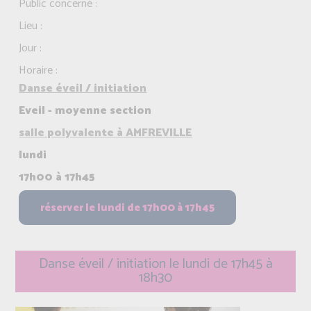
Public concerné :
Lieu :
Jour :
Horaire :
Danse éveil / initiation
Eveil - moyenne section
salle polyvalente à AMFREVILLE
lundi
17h00 à 17h45
Danse éveil / initiation le lundi de 17h45 à
18h30