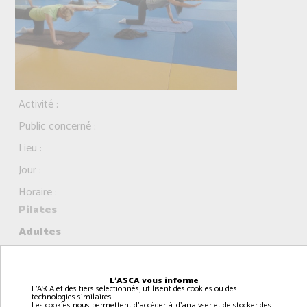
Activité :
Public concerné :
Lieu :
Jour :
Horaire :
Pilates
Adultes
dojo à RANVILLE
lundi
L'ASCA vous informe
L'ASCA et des tiers selectionnés, utilisent des cookies ou des
16h00 à 17h00
technologies similaires.
Les cookies nous permettent d'accéder à, d'analyser et de stocker des