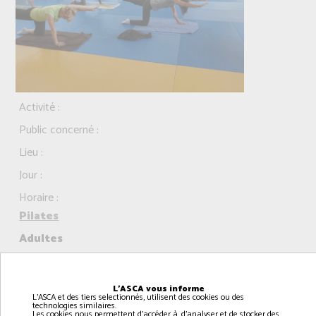
Activité :
Public concerné :
Lieu :
Jour :
Horaire :
Pilates
Adultes
dojo à RANVILLE
lundi
L'ASCA vous informe
L'ASCA et des tiers selectionnés, utilisent des cookies ou des
16h00 à 17h00
technologies similaires.
Les cookies nous permettent d'accéder à, d'analyser et de stocker des