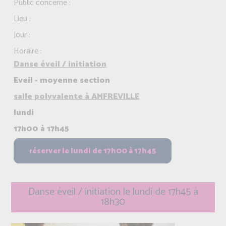
Public concerné :
Lieu :
Jour :
Horaire :
Danse éveil / initiation
Eveil - moyenne section
salle polyvalente à AMFREVILLE
lundi
17h00 à 17h45
Danse éveil / initiation le lundi de 17h45 à
18h30