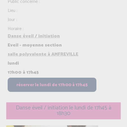
Public concerné :
Lieu :
Jour :
Horaire :
Danse éveil / initiation
Eveil - moyenne section
salle polyvalente à AMFREVILLE
lundi
17h00 à 17h45
Danse éveil / initiation le lundi de 17h45 à
18h30