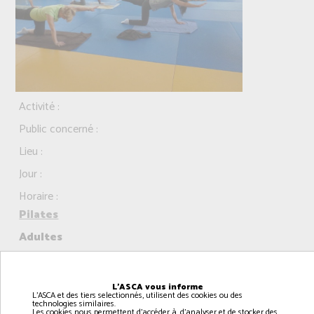
Activité :
Public concerné :
Lieu :
Jour :
Horaire :
Pilates
Adultes
dojo à RANVILLE
lundi
L'ASCA vous informe
L'ASCA et des tiers selectionnés, utilisent des cookies ou des
16h00 à 17h00
technologies similaires.
Les cookies nous permettent d'accéder à, d'analyser et de stocker des