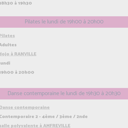
18h30 à 19h30
Pilates le lundi de 19h00 à 20h00
Pilates
Adultes
dojo à RANVILLE
lundi
19h00 à 20h00
Danse contemporaine le lundi de 19h30 à 20h30
Danse contemporaine
Contemporaire 2 - 4ème / 3ème / 2nde
salle polyvalente à AMFREVILLE