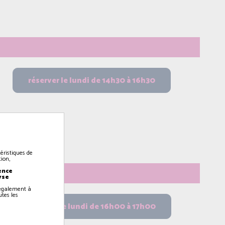
éristiques de
ion,
ence
yse
z également à
utes les