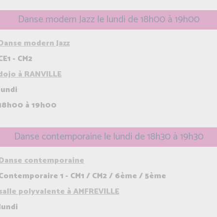
Danse modern Jazz le lundi de 18h00 à 19h00
Danse modern Jazz
CE1 - CM2
dojo à RANVILLE
lundi
18h00 à 19h00
Danse contemporaine le lundi de 18h30 à 19h30
Danse contemporaine
Contemporaire 1 - CM1 / CM2 / 6ème / 5ème
salle polyvalente à AMFREVILLE
lundi