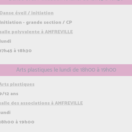
Danse éveil / initiation
Initiation - grande section / CP
salle polyvalente à AMFREVILLE
lundi
17h45 à 18h30
Arts plastiques le lundi de 18h00 à 19h00
Arts plastiques
9/12 ans
salle des associations à AMFREVILLE
lundi
18h00 à 19h00