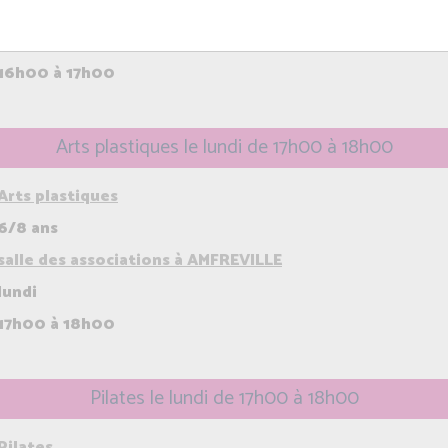
dojo à RANVILLE
lundi
16h00 à 17h00
Arts plastiques le lundi de 17h00 à 18h00
Arts plastiques
6/8 ans
salle des associations à AMFREVILLE
lundi
17h00 à 18h00
Pilates le lundi de 17h00 à 18h00
Pilates