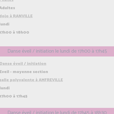
Adultes
dojo à RANVILLE
lundi
17h00 à 18h00
Danse éveil / initiation le lundi de 17h00 à 17h45
Danse éveil / initiation
Eveil - moyenne section
salle polyvalente à AMFREVILLE
lundi
17h00 à 17h45
Danse éveil / initiation le lundi de 17h45 à 18h30