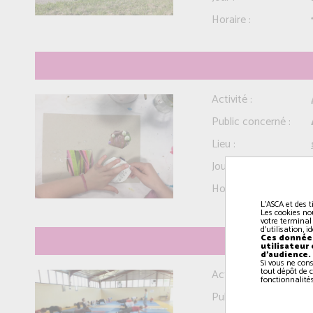
Horaire :
Activité :
Public concerné :
Lieu :
Jour :
Horaire :
L'ASCA et des t
Les cookies no
votre terminal
d'utilisation, 
Ces données
utilisateur
d'audience.
Si vous ne con
tout dépôt de c
Activité :
fonctionnalités
Public concerné :