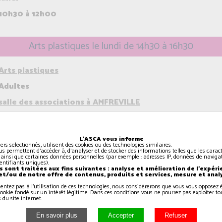
10h30 à 12h00
Arts plastiques le lundi de 14h30 à 16h30
Arts plastiques
Adultes
salle des associations à AMFREVILLE
lundi
14h30 à 16h30
L'ASCA vous informe
iers selectionnés, utilisent des cookies ou des technologies similaires.
us permettent d'accéder à, d'analyser et de stocker des informations telles que les caract
 ainsi que certaines données personnelles (par exemple : adresses IP, données de navigat
identifiants uniques).
Pilates le lundi de 16h00 à 17h00
 sont traitées aux fins suivantes : analyse et amélioration de l'expéri
 et/ou de notre offre de contenus, produits et services, mesure et anal
sentez pas à l'utilisation de ces technologies, nous considérerons que vous vous oppose
ookie fondé sur un intérêt légitime. Dans ces conditions vous ne pourrez pas exploiter to
Pilates
 du site internet.
Adultes