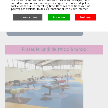
Si vous ne consentez pas à l'utilisation de ces technologies, nous
dojo à RANVILLE
considérerons que vous vous opposez également à tout dépôt de
cookie fondé sur un intérêt légitime. Dans ces conditions vous ne
pourrez pas exploiter toutes les fonctionnalités du site internet.
lundi
16h00 à 17h00
Pilates le lundi de 17h00 à 18h00