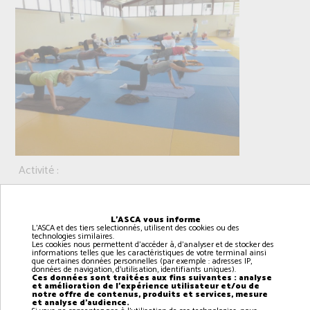
Activité :
Public concerné :
Lieu :
L'ASCA vous informe
L'ASCA et des tiers selectionnés, utilisent des cookies ou des
Jour :
technologies similaires.
Les cookies nous permettent d'accéder à, d'analyser et de stocker des
informations telles que les caractéristiques de votre terminal ainsi
Horaire :
que certaines données personnelles (par exemple : adresses IP,
données de navigation, d'utilisation, identifiants uniques).
Pilates
Ces données sont traitées aux fins suivantes : analyse
et amélioration de l'expérience utilisateur et/ou de
notre offre de contenus, produits et services, mesure
Adultes
et analyse d'audience.