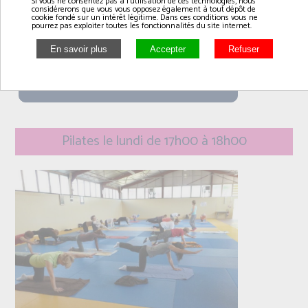
Si vous ne consentez pas à l'utilisation de ces technologies, nous
dojo à RANVILLE
considérerons que vous vous opposez également à tout dépôt de
cookie fondé sur un intérêt légitime. Dans ces conditions vous ne
pourrez pas exploiter toutes les fonctionnalités du site internet.
lundi
16h00 à 17h00
Pilates le lundi de 17h00 à 18h00