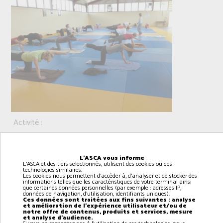
Activité :
Public concerné :
Lieu :
L'ASCA vous informe
L'ASCA et des tiers selectionnés, utilisent des cookies ou des
Jour :
technologies similaires.
Les cookies nous permettent d'accéder à, d'analyser et de stocker des
informations telles que les caractéristiques de votre terminal ainsi
Horaire :
que certaines données personnelles (par exemple : adresses IP,
données de navigation, d'utilisation, identifiants uniques).
Pilates
Ces données sont traitées aux fins suivantes : analyse
et amélioration de l'expérience utilisateur et/ou de
notre offre de contenus, produits et services, mesure
Adultes
et analyse d'audience.