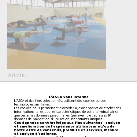
Activité :
Public concerné :
Lieu :
L'ASCA vous informe
L'ASCA et des tiers selectionnés, utilisent des cookies ou des
Jour :
technologies similaires.
Les cookies nous permettent d'accéder à, d'analyser et de stocker des
informations telles que les caractéristiques de votre terminal ainsi
Horaire :
que certaines données personnelles (par exemple : adresses IP,
données de navigation, d'utilisation, identifiants uniques).
Pilates
Ces données sont traitées aux fins suivantes : analyse
et amélioration de l'expérience utilisateur et/ou de
notre offre de contenus, produits et services, mesure
Adultes
et analyse d'audience.