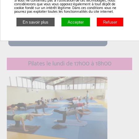
Si vous ne consentez pas à l'utilisation de ces technologies, nous
dojo à RANVILLE
considérerons que vous vous opposez également à tout dépôt de
cookie fondé sur un intérêt légitime. Dans ces conditions vous ne
pourrez pas exploiter toutes les fonctionnalités du site internet.
lundi
16h00 à 17h00
Pilates le lundi de 17h00 à 18h00