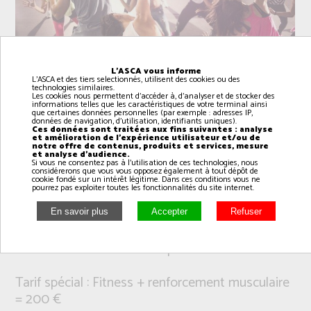
L'ASCA vous informe
L'ASCA et des tiers selectionnés, utilisent des cookies ou des
technologies similaires.
Les cookies nous permettent d'accéder à, d'analyser et de stocker des
informations telles que les caractéristiques de votre terminal ainsi
que certaines données personnelles (par exemple : adresses IP,
données de navigation, d'utilisation, identifiants uniques).
Ces données sont traitées aux fins suivantes : analyse
et amélioration de l'expérience utilisateur et/ou de
notre offre de contenus, produits et services, mesure
et analyse d'audience.
Si vous ne consentez pas à l'utilisation de ces technologies, nous
considérerons que vous vous opposez également à tout dépôt de
cookie fondé sur un intérêt légitime. Dans ces conditions vous ne
Intervenant(e): Armonie et Théophile
pourrez pas exploiter toutes les fonctionnalités du site internet.
L’objectif du Fitness est de bouger, de s’amuser
et de danser tout en se dépensant.
Tarif spécial : Fitness + renforcement musculaire
= 200 €